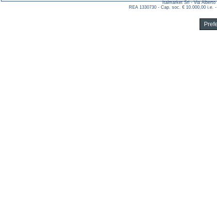
Italmarket Srl - Via Albert
REA 1330730 - Cap. soc. € 10.000,00 i.e. -
Pref