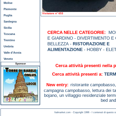
Molise
Piemonte
Visitatore n° 653
Puglia
Sardegna
Sicilia
CERCA NELLE CATEGORIE:
MOD
Toscana
E GIARDINO - DIVERTIMENTO E 
Trentino
BELLEZZA -
RISTORAZIONE E
Umbria
ALIMENTAZIONE
- HOBBY - ELE
Valle d'Aosta
Veneto
Sponsor
Cerca attività presenti nella p
Cerca attività presenti a:
TERM
New entry:
ristorante campobasso
campagna campobasso,
lettura dei 
bojano,
un villaggio residenziale term
bed and
Italmarket.com - Copyright 1996 - I contenuti di questo si